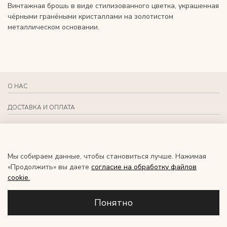
Винтажная брошь в виде стилизованного цветка, украшенная
чёрными гранёными кристаллами на золотистом
металлическом основании.
О НАС
ДОСТАВКА И ОПЛАТА
СВЯЗАТЬСЯ С НАМИ
СОЦИАЛЬНЫЕ СЕТИ
Мы собираем данные, чтобы становиться лучше. Нажимая
«Продолжить» вы даете
согласие на обработку файлов
RU
сookie.
Понятно