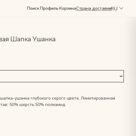
RU
Поиск
Профиль
Корзина
Страна доставки
вая Шапка Ушанка
шапка-ушанка глубокого серого цвета. Лимитированная
став: 50% шерсть,50% полиамид.