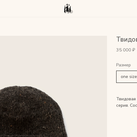
Твидо
35 000 ₽
Твидовая 
серия. Со