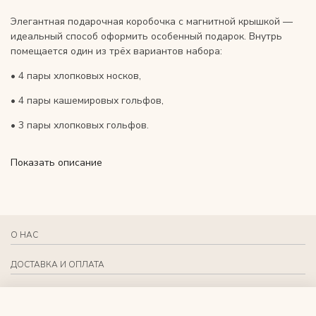
Элегантная подарочная коробочка с магнитной крышкой —
идеальный способ оформить особенный подарок. Внутрь
помещается один из трёх вариантов набора:
• 4 пары хлопковых носков,
• 4 пары кашемировых гольфов,
• 3 пары хлопковых гольфов.
Коробка выполнена из плотного картона, закрывается мягким
Показать описание
магнитным щелчком и превращает любой набор в стильный,
готовый к вручению подарок.
Размеры коробки: длина 22см, глубина 11см, высота 10см.
О НАС
ДОСТАВКА И ОПЛАТА
СВЯЗАТЬСЯ С НАМИ