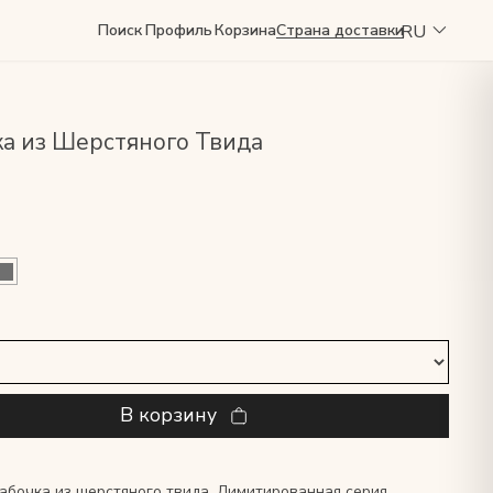
RU
Поиск
Профиль
Корзина
Страна доставки
ка из Шерстяного Твида
В корзину
абочка из шерстяного твида. Лимитированная серия.