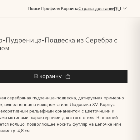
RU
Поиск
Профиль
Корзина
Страна доставки
р-Пудреница-Подвеска из Серебра с
лом
В корзину
ая серебряная пудреница-подвеска, датируемая примерно
м, выполненная в изящном стиле Людовика XV. Корпус
декоративным рельефным орнаментом с цветочными и
ми мотивами, характерными для этого стиля. В верхней
ется кольцо, позволяющее носить футляр на цепочке или
иаметр: 4,8 см.