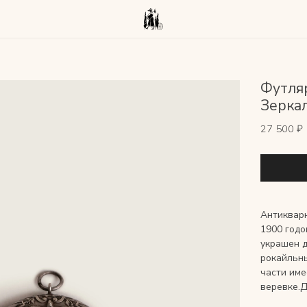
Футля
Зерка
27 500 ₽
Антикварн
1900 годо
украшен 
рокайльны
части име
веревке.Д