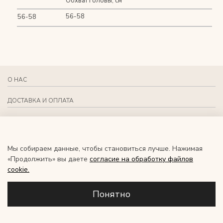
Обхват головы, см
56-58
56-58
О НАС
ДОСТАВКА И ОПЛАТА
СВЯЗАТЬСЯ С НАМИ
СОЦИАЛЬНЫЕ СЕТИ
Мы собираем данные, чтобы становиться лучше. Нажимая
«Продолжить» вы даете
согласие на обработку файлов
RU
сookie.
Понятно